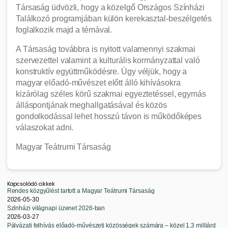
Társaság üdvözli, hogy a közelgő Országos Színházi
Találkozó programjában külön kerekasztal-beszélgetés
foglalkozik majd a témával.
A Társaság továbbra is nyitott valamennyi szakmai
szervezettel valamint a kulturális kormányzattal való
konstruktív együttműködésre. Úgy véljük, hogy a
magyar előadó-művészet előtt álló kihívásokra
kizárólag széles körű szakmai egyeztetéssel, egymás
álláspontjának meghallgatásával és közös
gondolkodással lehet hosszú távon is működőképes
válaszokat adni.
Magyar Teátrumi Társaság
Kapcsolódó cikkek
Rendes közgyűlést tartott a Magyar Teátrumi Társaság
2026-05-30
Színházi világnapi üzenet 2026-ban
2026-03-27
Pályázati felhívás előadó-művészeti közösségek számára – közel 1,3 milliárd