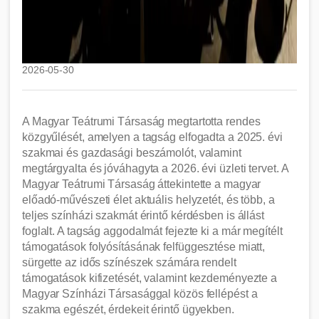
2026-05-30
A Magyar Teátrumi Társaság megtartotta rendes
közgyűlését, amelyen a tagság elfogadta a 2025. évi
szakmai és gazdasági beszámolót, valamint
megtárgyalta és jóváhagyta a 2026. évi üzleti tervet. A
Magyar Teátrumi Társaság áttekintette a magyar
előadó-művészeti élet aktuális helyzetét, és több, a
teljes színházi szakmát érintő kérdésben is állást
foglalt. A tagság aggodalmát fejezte ki a már megítélt
támogatások folyósításának felfüggesztése miatt,
sürgette az idős színészek számára rendelt
támogatások kifizetését, valamint kezdeményezte a
Magyar Színházi Társasággal közös fellépést a
szakma egészét, érdekeit érintő ügyekben.