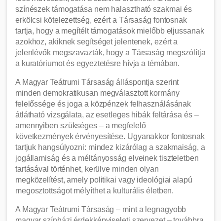
színészek támogatása nem halasztható szakmai és
erkölcsi kötelezettség, ezért a Társaság fontosnak
tartja, hogy a megítélt támogatások mielőbb eljussanak
azokhoz, akiknek segítséget jelentenek, ezért a
jelenlévők megszavazták, hogy a Társaság megszólítja
a kuratóriumot és egyeztetésre hívja a témában.
A Magyar Teátrumi Társaság álláspontja szerint
minden demokratikusan megválasztott kormány
felelőssége és joga a közpénzek felhasználásának
átlátható vizsgálata, az esetleges hibák feltárása és –
amennyiben szükséges – a megfelelő
következmények érvényesítése. Ugyanakkor fontosnak
tartjuk hangsúlyozni: mindez kizárólag a szakmaiság, a
jogállamiság és a méltányosság elveinek tiszteletben
tartásával történhet, kerülve minden olyan
megközelítést, amely politikai vagy ideológiai alapú
megosztottságot mélyíthet a kulturális életben.
A Magyar Teátrumi Társaság – mint a legnagyobb
magyar színházi érdekképviseleti szervezet – továbbra