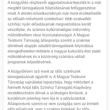
A közgyűlés résztvevői aggodalmukat fejezték ki a már
megítélt támogatások folyósításának felfüggesztése
miatt. A döntés következményei már most érzékelhetők
az előadó-művészeti szektorban: több szabadtéri
színház nyári előadásainak megvalósítása került
veszélybe, és számos kultúrstratégiai intézmény
működésében okoz bizonytalanságot. A Magyar
Teátrumi Társaság álláspontja szerint a szakmai
döntések alapján odaítélt támogatások folyósítása
elengedhetetlen feltétele a magyar kulturális élet stabil
működésének és a közönség számára vállalt
programok teljesítésének.
A közgyűlésen szó esett az idős színészek
támogatásának ügyéről is. A Magyar Teátrumi
Társaság sajnálattal tapasztalja, hogy miközben a
Németh Antal Idős Színész Támogató Alapítvány
rendelkezésére állnak a szükséges források, a
kuratórium jelenleg nem írja ki a pályázatokat.
Álláspontunk szerint ez nem szolgálja sem az érintett
idős művészek, sem a szakma érdekeit. Az idős