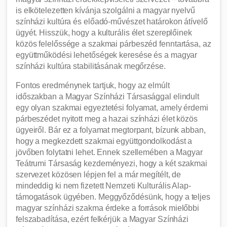
is elkötelezetten kívánja szolgálni a magyar nyelvű
színházi kultúra és előadó-művészet határokon átívelő
ügyét. Hisszük, hogy a kulturális élet szereplőinek
közös felelőssége a szakmai párbeszéd fenntartása, az
együttműködési lehetőségek keresése és a magyar
színházi kultúra stabilitásának megőrzése.
Fontos eredménynek tartjuk, hogy az elmúlt
időszakban a Magyar Színházi Társasággal elindult
egy olyan szakmai egyeztetési folyamat, amely érdemi
párbeszédet nyitott meg a hazai színházi élet közös
ügyeiről. Bár ez a folyamat megtorpant, bízunk abban,
hogy a megkezdett szakmai együttgondolkodást a
jövőben folytatni lehet. Ennek szellemében a Magyar
Teátrumi Társaság kezdeményezi, hogy a két szakmai
szervezet közösen lépjen fel a már megítélt, de
mindeddig ki nem fizetett Nemzeti Kulturális Alap-
támogatások ügyében. Meggyőződésünk, hogy a teljes
magyar színházi szakma érdeke a források mielőbbi
felszabadítása, ezért felkérjük a Magyar Színházi