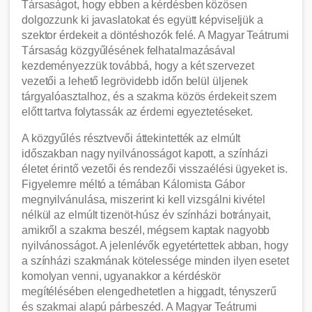
Társaságot, hogy ebben a kérdésben közösen
dolgozzunk ki javaslatokat és együtt képviseljük a
szektor érdekeit a döntéshozók felé. A Magyar Teátrumi
Társaság közgyűlésének felhatalmazásával
kezdeményezzük továbbá, hogy a két szervezet
vezetői a lehető legrövidebb időn belül üljenek
tárgyalóasztalhoz, és a szakma közös érdekeit szem
előtt tartva folytassák az érdemi egyeztetéseket.
A közgyűlés résztvevői áttekintették az elmúlt
időszakban nagy nyilvánosságot kapott, a színházi
életet érintő vezetői és rendezői visszaélési ügyeket is.
Figyelemre méltó a témában Kálomista Gábor
megnyilvánulása, miszerint ki kell vizsgálni kivétel
nélkül az elmúlt tizenöt-húsz év színházi botrányait,
amikről a szakma beszél, mégsem kaptak nagyobb
nyilvánosságot. A jelenlévők egyetértettek abban, hogy
a színházi szakmának kötelessége minden ilyen esetet
komolyan venni, ugyanakkor a kérdéskör
megítélésében elengedhetetlen a higgadt, tényszerű
és szakmai alapú párbeszéd. A Magyar Teátrumi