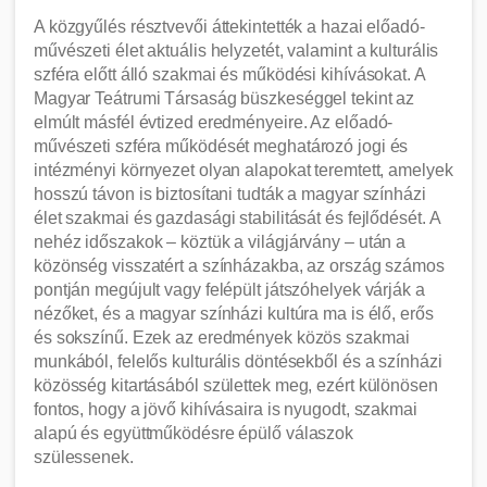
A közgyűlés résztvevői áttekintették a hazai előadó-
művészeti élet aktuális helyzetét, valamint a kulturális
szféra előtt álló szakmai és működési kihívásokat. A
Magyar Teátrumi Társaság büszkeséggel tekint az
elmúlt másfél évtized eredményeire. Az előadó-
művészeti szféra működését meghatározó jogi és
intézményi környezet olyan alapokat teremtett, amelyek
hosszú távon is biztosítani tudták a magyar színházi
élet szakmai és gazdasági stabilitását és fejlődését. A
nehéz időszakok – köztük a világjárvány – után a
közönség visszatért a színházakba, az ország számos
pontján megújult vagy felépült játszóhelyek várják a
nézőket, és a magyar színházi kultúra ma is élő, erős
és sokszínű. Ezek az eredmények közös szakmai
munkából, felelős kulturális döntésekből és a színházi
közösség kitartásából születtek meg, ezért különösen
fontos, hogy a jövő kihívásaira is nyugodt, szakmai
alapú és együttműködésre épülő válaszok
szülessenek.