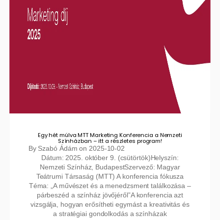
Egy hét múlva MTT Marketing Konferencia a Nemzeti
Színházban – itt a részletes program!
By
Szabó Ádám
on
2025-10-02
Dátum: 2025. október 9. (csütörtök)Helyszín:
Nemzeti Színház, BudapestSzervező: Magyar
Teátrumi Társaság (MTT) A konferencia fókusza
Téma: „A művészet és a menedzsment találkozása –
párbeszéd a színház jövőjéről”A konferencia azt
vizsgálja, hogyan erősítheti egymást a kreativitás és
a stratégiai gondolkodás a színházak