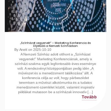
„Színházat vegyenek!” – Marketing Konferencia és
Díjátadó a Nemzeti Színházban
By
Anett
on
2025-10-10
A Nemzeti Színház adott otthont a „Színházat
vegyenek!” Marketing Konferenciának, amely a
színházi szakma egyik legfontosabb éves eseménye
volt. A rendezvényt középpontjában pedig idén „A
művészet és a menedzsment találkozása” állt. A
konferencia célja az volt, hogy párbeszédet
teremtsen a művészi alkotómunka és a tudatos
menedzsment-szemlélet között, valamint inspiratív
példákat mutasson be a színházak innovatív […]
Tovább